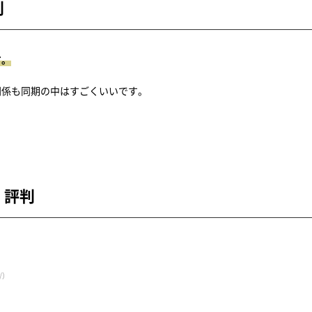
判
す。
関係も同期の中はすごくいいです。
・評判
y/）