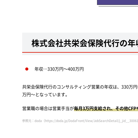
株式会社共栄会保険代行の年
年収…330万円～400万円
共栄会保険代行のコンサルティング営業の年収は、330万円
万円～となっています。
営業職の場合は営業手当が
毎月3万円支給され、その他CF
参照元：doda（https://doda.jp/DodaFront/View/JobSearchDetail/j_jid__300