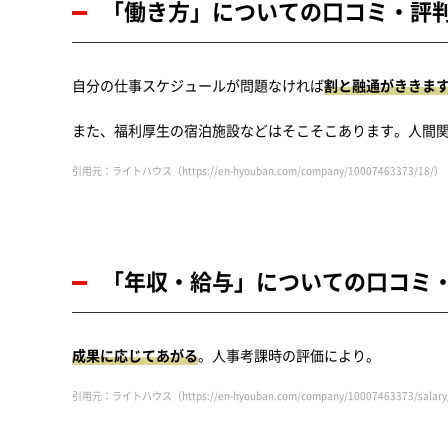
「働き方」についての口コミ・評
自分の仕事スケジュールが問題なければ
割と融通がききま
また、福利厚生の宿泊施設などはそこそこあります。人間
引用元：ライトハウス（https://en-hyouban.com/company/10007463373/18/）
「年収・給与」についての口コミ
成果に応じてあがる
。人事考課時の評価により。
引用元：ライトハウス（https://en-hyouban.com/company/10007463373/salar