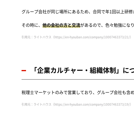
グループ会社が同じ場所にあるため、合同で年1回以上研修
その時に、
他の会社の方と交流
があるので、色々勉強にな
引用元：ライトハウス（https://en-hyouban.com/company/10007463373/21/）
「企業カルチャー・組織体制」に
税理士マーケットのみで営業しており、グループ会社も含
引用元：ライトハウス（https://en-hyouban.com/company/10007463373/19/）