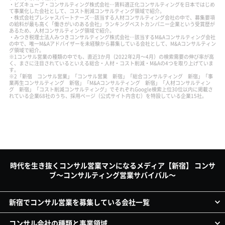
・ビズキューブ・コンサルティング株式会社…賃料適正化コンサルティングを日本ではじめ
て事業化した会社として、コスト削減コンサルティング領域で紹介。
・株式会社プレシャスパートナーズ…該当する人材コンサルティング会社の中で、募集要項
の給料が最も高く「働きがいのある会社」ランキングベストカンパニー企業という受賞歴が
あるため、人材コンサルティング領域で紹介。
・みつき税理士法人みつきコンサルティング株式会社…該当するM&Aコンサルティング会社
の中で、唯一M&Aアドバイザーを未経験から募集している会社として、M&Aコンサルティン
グ領域で紹介。
※1コンサル営業の種類の中でも、直近3か月（2022年2月～4月）の検索需要の伸び率が高
く、まさに注目されているといえる総合・人材・コスト削減・M&Aの4つを取り上げていま
す。
※2「新宿 コンサル営業」「コンサル営業 新宿」「総合コンサルティング 新宿」「事
業再生コンサルティング 新宿」「M&Aコンサルティング 新宿」「人材コンサルティン
グ 新宿」「コスト削減コンサルティング」でそれぞれGoogle検索上位30位以内に掲載さ
れている企業68社のうち、採用ページ（公式サイト内含む）を特設している企業15社。
時代を生き抜くコンサル営業マンになるメディア【新宿】 コンサ
ブ～コンサルティング営業サバイバル～
新宿でコンサル営業を募集している会社一覧
コンサル会社の種類と事業領域