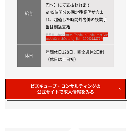
円～）にて支払われます
※45時間分の固定残業代が含ま
給与
れ、超過した時間外労働の残業手
当は別途支給
参照元：doda(
https://doda.jp/DodaFront/Vie
w/JobSearchDetail/j_jid__3006238377/)
年間休日128日、完全週休2日制
休日
（休日は土日祝）
ビズキューブ・コンサルティングの
公式サイトで求人情報をみる