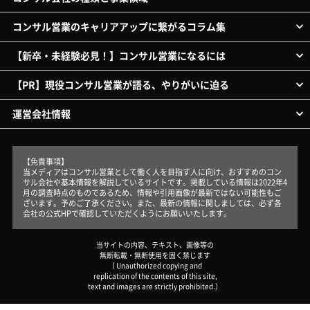
コンサル営業のキャリアアップに繋がるコラム集
【新卒・未経験必見！】コンサル営業になるには
【PR】現役コンサル営業が語る、やりがいに迫る
運営会社情報
【免責事項】
当メディアはコンサル営業として働く人を目指す人に向け、おすすめのコン
サル会社や基本情報を解説しているサイトです。掲載している情報は2022年4
月の調査時点のものであるため、情報や引用画像が最新ではない可能性もご
ざいます。予めご了承ください。また、最新の情報に関しましては、必ず各
会社の公式HPで確認していただくようにお願いいたします。
当サイトの内容、テキスト、画像等の
無断転載・無断使用を固く禁じます
（ Unauthorized copying and
replication of the contents of this site,
text and images are strictly prohibited.）