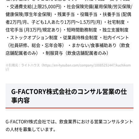
・交通費支給(上限25,000円) ・社会保険完備(雇用保険/労災保険/
健康保険/厚生年金保険) ・残業手当 ・役職手当 ・扶養手当 (配偶
者2万円/月、子ども1人あたり1万円～1.5万円/月) ・社宅制度 ・
住宅手当 (月3万円/規定あり) ・短時間勤務制度 ・独立支援制度
・ストックオプション制度 ・従業員持株会制度 ・社内イベント
（社員研修、総会・忘年会等） ・まかない/食事補助あり（飲食
店舗配属者のみ） ・制服貸与（飲食店舗配属者のみ）
※引用元：ライトハウス
（https://en-hyouban.com/company/10085251447/kuchikom
i/）
G-FACTORY株式会社のコンサル営業の仕
事内容
G-FACTORY株式会社では、飲食業界における営業コンサルタント
の人材を募集しています。