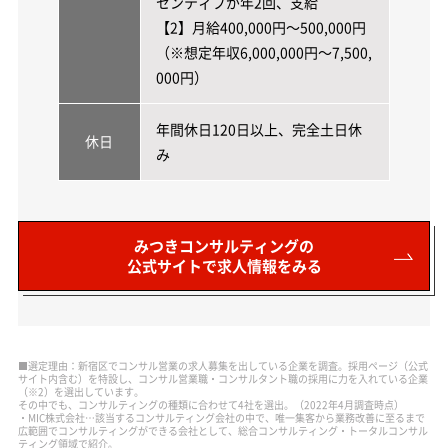
センティブが年2回、支給
【2】月給400,000円～500,000円
（※想定年収6,000,000円～7,500,
000円）
年間休日120日以上、完全土日休
休日
み
みつきコンサルティングの
公式サイトで求人情報をみる
■選定理由：新宿区でコンサル営業の求人募集を出している企業を調査。採用ページ（公式
サイト内含む）を特設し、コンサル営業職・コンサルタント職の採用に力を入れている企業
（※2）を選出しています。
その中でも、コンサルティングの種類に合わせて4社を選出。（2022年4月調査時点）
・MIC株式会社…該当するコンサルティング会社の中で、唯一集客から業務改善に至るまで
広範囲でコンサルティングができる会社として、総合コンサルティング・トータルコンサル
ティング領域で紹介。