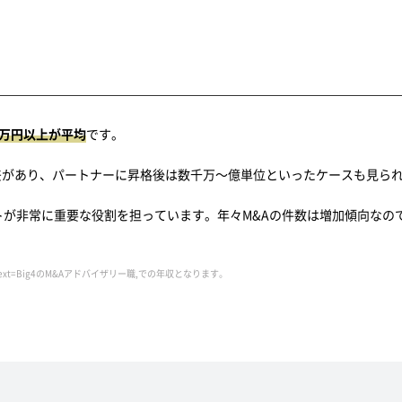
00万円以上が平均
です。
差があり、パートナーに昇格後は数千万～億単位といったケースも見ら
トが非常に重要な役割を担っています。年々M&Aの件数は増加傾向なので
isory#:~:text=Big4のM&Aアドバイザリー職,での年収となります。