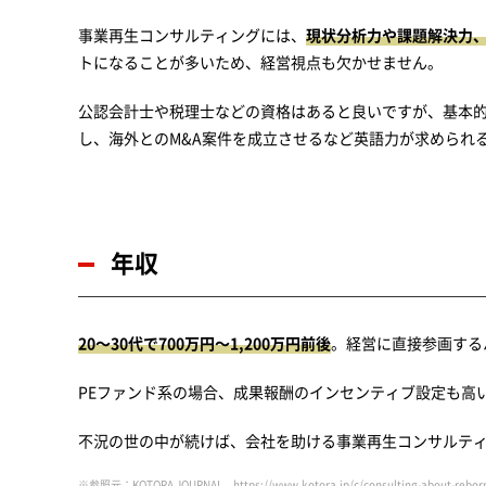
事業再生コンサルティングには、
現状分析力や課題解決力
トになることが多いため、経営視点も欠かせません。
公認会計士や税理士などの資格はあると良いですが、基本
し、海外とのM&A案件を成立させるなど英語力が求められ
年収
20～30代で700万円～1,200万円前後
。経営に直接参画するハ
PEファンド系の場合、成果報酬のインセンティブ設定も高いた
不況の世の中が続けば、会社を助ける事業再生コンサルテ
※参照元：KOTORA JOURNAL
https://www.kotora.jp/c/consultin