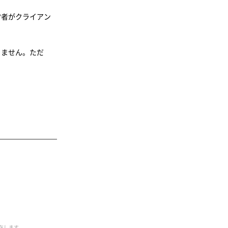
営者がクライアン
りません。ただ
。
も存在します。