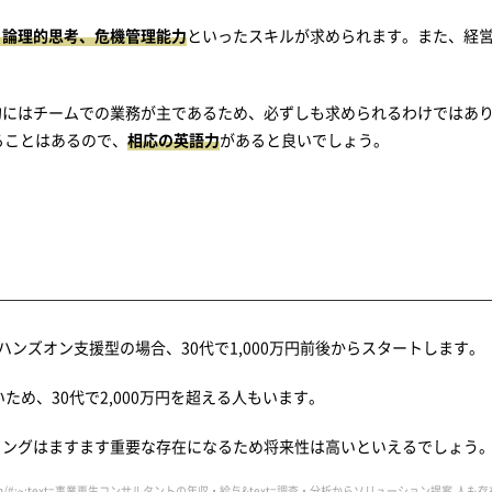
、論理的思考、危機管理能力
といったスキルが求められます。また、経
的にはチームでの業務が主であるため、必ずしも求められるわけではあ
ることはあるので、
相応の英語力
があると良いでしょう。
ンズオン支援型の場合、30代で1,000万円前後からスタートします。
め、30代で2,000万円を超える人もいます。
ィングはますます重要な存在になるため将来性は高いといえるでしょう
g-about-reborn/#:~:text=事業再生コンサルタントの年収・給与&text=調査・分析からソリューション提案,人