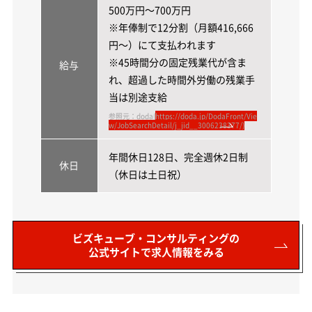
500万円～700万円
※年俸制で12分割（月額416,666
円～）にて支払われます
※45時間分の固定残業代が含ま
給与
れ、超過した時間外労働の残業手
当は別途支給
参照元：doda(
https://doda.jp/DodaFront/Vie
w/JobSearchDetail/j_jid__3006238377/)
年間休日128日、完全週休2日制
休日
（休日は土日祝）
ビズキューブ・コンサルティングの
公式サイトで求人情報をみる