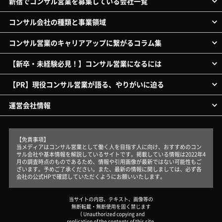
新宿でコンサル営業を募集している会社一覧
コンサル会社の種類と事業領域
コンサル営業のキャリアアップに繋がるコラム集
【新卒・未経験必見！】コンサル営業になるには
【PR】現役コンサル営業が語る、やりがいに迫る
運営会社情報
【免責事項】
当メディアはコンサル営業として働く人を目指す人に向け、おすすめのコン
サル会社や基本情報を解説しているサイトです。掲載している情報は2022年4
月の調査時点のものであるため、情報や引用画像が最新ではない可能性もご
ざいます。予めご了承ください。また、最新の情報に関しましては、必ず各
会社の公式HPで確認していただくようにお願いいたします。
当サイトの内容、テキスト、画像等の
無断転載・無断使用を固く禁じます
（ Unauthorized copying and
replication of the contents of this site,