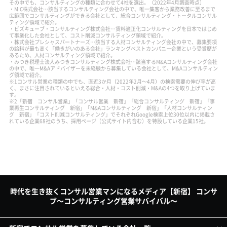
その中でも、コンサルティングの種類に合わせて4社を選出。（2022年4月調査時点）
・MIC株式会社…該当するコンサルティング会社の中で、唯一集客から業務改善に至るまで
広範囲でコンサルティングができる会社として、総合コンサルティング・トータルコンサル
ティング領域で紹介。
・ビズキューブ・コンサルティング株式会社…賃料適正化コンサルティングを日本ではじめ
て事業化した会社として、コスト削減コンサルティング領域で紹介。
・株式会社プレシャスパートナーズ…該当する人材コンサルティング会社の中で、募集要項
の給料が最も高く「働きがいのある会社」ランキングベストカンパニー企業という受賞歴が
あるため、人材コンサルティング領域で紹介。
・みつき税理士法人みつきコンサルティング株式会社…該当するM&Aコンサルティング会社
の中で、唯一M&Aアドバイザーを未経験から募集している会社として、M&Aコンサルティン
グ領域で紹介。
※1コンサル営業の種類の中でも、直近3か月（2022年2月～4月）の検索需要の伸び率が高
く、まさに注目されているといえる総合・人材・コスト削減・M&Aの4つを取り上げていま
す。
※2「新宿 コンサル営業」「コンサル営業 新宿」「総合コンサルティング 新宿」「事
業再生コンサルティング 新宿」「M&Aコンサルティング 新宿」「人材コンサルティン
グ 新宿」「コスト削減コンサルティング」でそれぞれGoogle検索上位30位以内に掲載さ
れている企業68社のうち、採用ページ（公式サイト内含む）を特設している企業15社。
時代を生き抜くコンサル営業マンになるメディア【新宿】 コンサ
ブ～コンサルティング営業サバイバル～