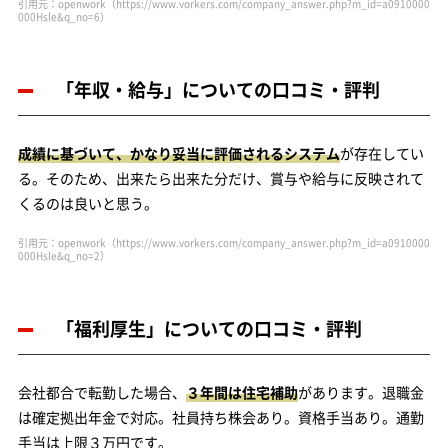
引用元：openwork（https://www.vorkers.com/company_answer.php?m_id=a0910000
000Hsle&q_no=6）
「年収・給与」についての口コミ・評判
成績に基づいて、かなり妥当に評価されるシステム
が存在してい
る。そのため、出来たら出来た分だけ、賞与や給与に反映されて
くるのは良いと思う。
引用元：openwork（https://www.vorkers.com/company_answer.php?m_id=a0910000
000Hsle&q_no=2）
「福利厚生」についての口コミ・評判
会社都合で転勤した場合、
３年間は住宅補助
があります。退職金
は確定拠出年金で対応。社員持ち株会あり。資格手当あり。通勤
手当は上限３万円です。